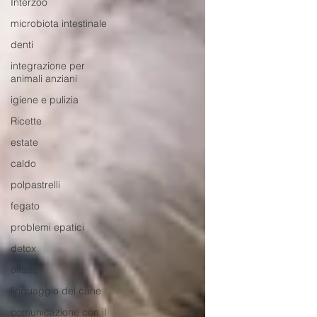
Interzoo
microbiota intestinale
denti
integrazione per
animali anziani
igiene e pulizia
Ricette
estate
caldo
polpastrelli
fegato
problemi epatici
detox
olfatto
linguaggio del cane
comunicazione con il