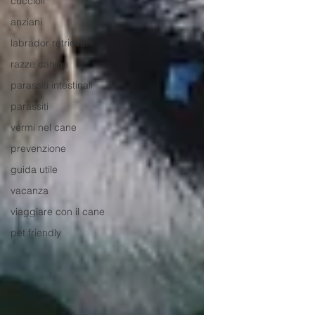
cuccioli
anziani
labrador retriever
razze canine
parassiti intestinali
parassiti
vermi nel cane
prevenzione
guida utile
vacanza
viaggiare con il cane
pet friendly