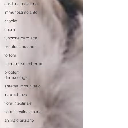
cardio-circolatorio
immunostimolante
snacks
cuore
funzione cardiaca
problemi cutanei
forfora
Interzoo Norimberga
problemi
dermatologici
sistema immunitario
inappetenza
flora intestinale
flora intestinale sana
animale anziano