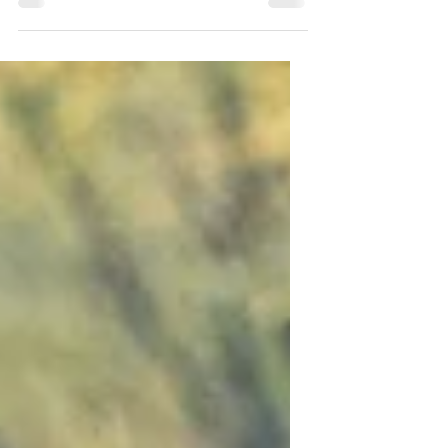
necessario. Inizialmente, separa
nettamente i loro spazi. Questo ti aiuterà
a evitare situazioni stressanti e a
prevenire litigi. Lascia che entrambi si
sistemino e costruiscano un legame.
Prima che si incontrino per la prima volta,
puoi fare un piccolo lavoro preparatorio.
Approfitta del fatto che gli animali
percepiscono il mondo principalmente
attraverso l'olfatto: posiziona una co