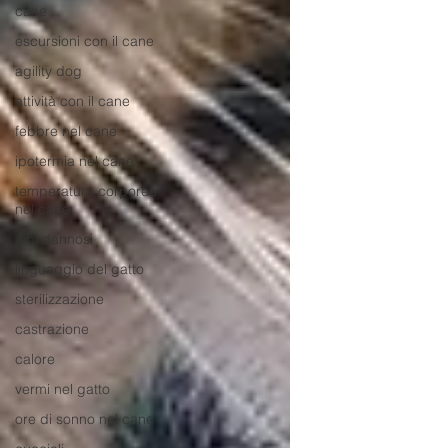
cane
escursioni con il cane
agility dog
attività con il cane
febbre nel cane
ipotermia nel cane
temperatura corporea
nel cane
cibi dannosi
linguaggio del gatto
sterilizzazione
castrazione
calore
vermi nel gatto
ore di sonno nel cane