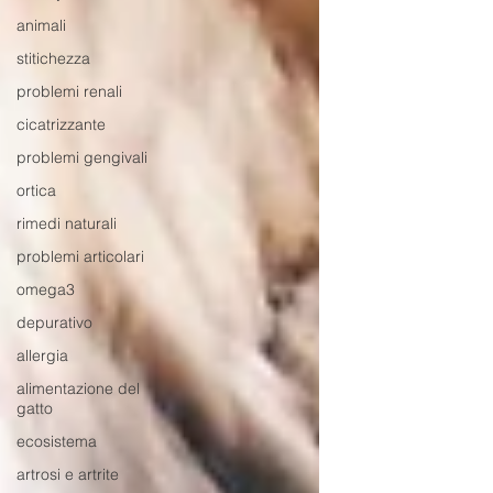
animali
stitichezza
problemi renali
cicatrizzante
problemi gengivali
ortica
rimedi naturali
problemi articolari
omega3
depurativo
allergia
alimentazione del
gatto
ecosistema
artrosi e artrite