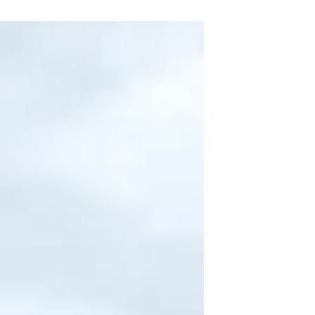
esercizio fisico sono concetti che
associamo immediatamente a uno stile di
vita sano. Ma dovresti applicare gli stessi
principi anche al tuo cane.