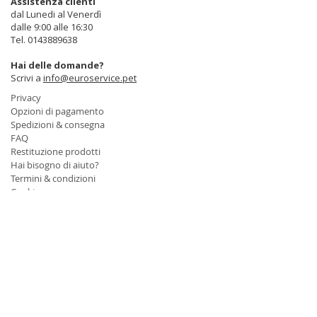
Assistenza clienti
dal Lunedi al Venerdì
dalle 9:00 alle 16:30
Tel.
0143889638
Hai delle domande?
Scrivi a
info@euroservice.pet
Privacy
Opzioni di pagamento
Spedizioni & consegna
FAQ
Restituzione prodotti
Hai bisogno di aiuto?
Termini & condizioni
Cookie
CONTATTI
Euro Service S.A.S
Idirizzo : Via G. di Vittorio 11
15076 Ovada (AL)
Telefono :
0143.889638
Fax :
0143.890996
Email :
info@euroservice.pet
PEC:
euroservice@legalmail.it