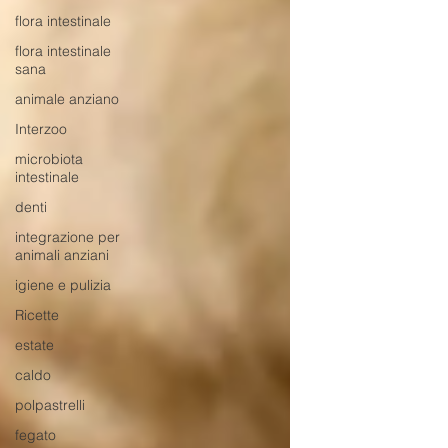
flora intestinale
flora intestinale
sana
animale anziano
Interzoo
microbiota
intestinale
denti
integrazione per
animali anziani
igiene e pulizia
Ricette
estate
caldo
polpastrelli
fegato