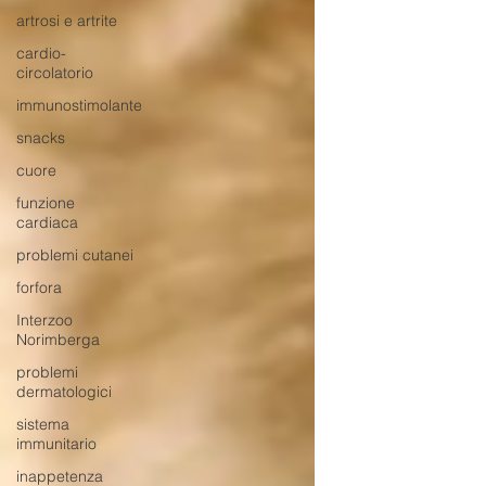
artrosi e artrite
cardio-
circolatorio
immunostimolante
snacks
cuore
funzione
cardiaca
problemi cutanei
forfora
Interzoo
Norimberga
problemi
dermatologici
sistema
immunitario
inappetenza