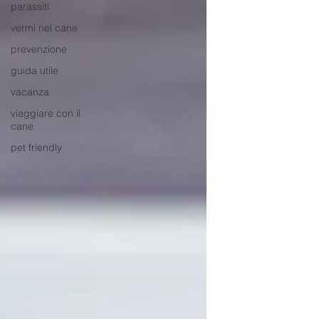
parassiti
vermi nel cane
prevenzione
guida utile
vacanza
viaggiare con il
cane
pet friendly