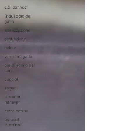
cibi dannosi
linguaggio del
gatto
sterilizzazione
castrazione
calore
vermi nel gatto
ore di sonno nel
cane
cuccioli
anziani
labrador
retriever
razze canine
parassiti
intestinali