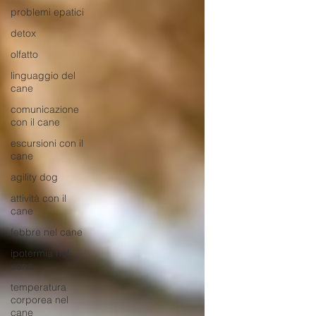
problemi epatici
detox
olfatto
linguaggio del
cane
comunicazione
con il cane
escursioni con il
cane
agility dog
attività con il
cane
febbre nel cane
ipotermia nel
cane
temperatura
corporea nel
cane