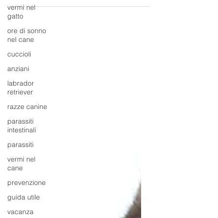
stato infiammatorio delle...
vermi nel
gatto
ore di sonno
nel cane
cuccioli
anziani
labrador
retriever
razze canine
parassiti
intestinali
parassiti
vermi nel
cane
prevenzione
guida utile
vacanza