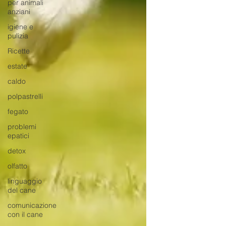
per animali
anziani
igiene e
pulizia
Ricette
estate
caldo
polpastrelli
fegato
problemi
epatici
detox
olfatto
linguaggio
del cane
comunicazione
con il cane