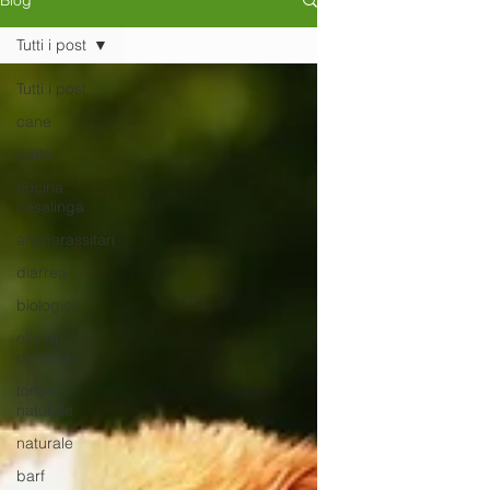
Blog
Tutti i post
Tutti i post
cane
gatto
cucina
casalinga
antiparassitari
diarrea
biologico
olio di
canapa
torba
naturale
naturale
barf