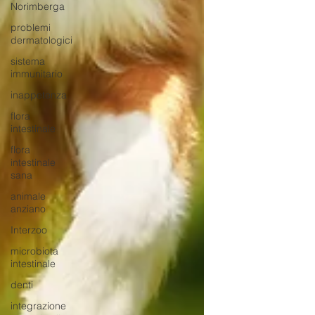
Norimberga
problemi
dermatologici
sistema
immunitario
inappetenza
flora
intestinale
flora
intestinale
sana
animale
anziano
Interzoo
microbiota
intestinale
denti
integrazione