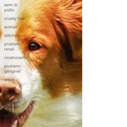
semi di
psillio
cruelty free
animali
stitichezza
problemi
renali
cicatrizzante
problemi
gengivali
ortica
rimedi
naturali
problemi
articolari
omega3
depurativo