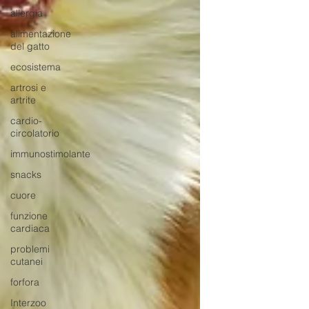
allergia
alimentazione
del gatto
ecosistema
artrosi e
artrite
cardio-
circolatorio
immunostimolante
snacks
cuore
funzione
cardiaca
problemi
cutanei
forfora
Interzoo