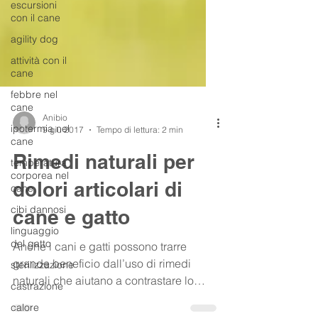
escursioni
con il cane
agility dog
attività con il
cane
febbre nel
cane
ipotermia nel
cane
Anibio
9 giu 2017
Tempo di lettura: 2 min
temperatura
corporea nel
Rimedi naturali per
cane
cibi dannosi
dolori articolari di
linguaggio
cane e gatto
del gatto
sterilizzazione
Anche i cani e gatti possono trarre
castrazione
grande beneficio dall’uso di rimedi
calore
naturali che aiutano a contrastare lo