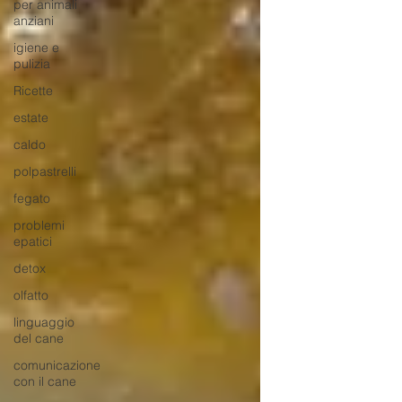
per animali
anziani
igiene e
pulizia
Ricette
estate
caldo
polpastrelli
fegato
problemi
epatici
detox
olfatto
linguaggio
del cane
comunicazione
con il cane