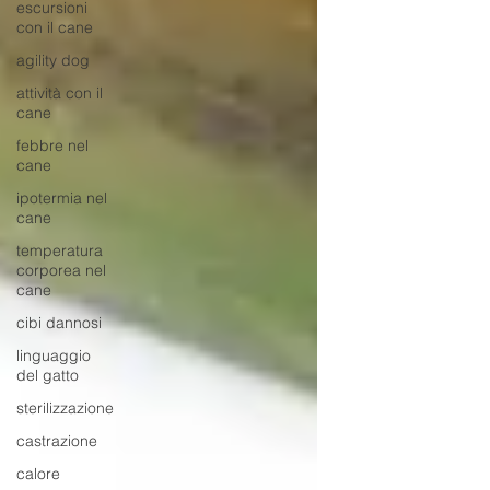
escursioni
con il cane
agility dog
attività con il
cane
febbre nel
cane
ipotermia nel
cane
temperatura
corporea nel
cane
cibi dannosi
linguaggio
del gatto
sterilizzazione
castrazione
calore