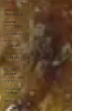
Norimberga
problemi
dermatologici
sistema
immunitario
inappetenza
flora
intestinale
flora
intestinale
sana
animale
anziano
Interzoo
microbiota
intestinale
denti
integrazione