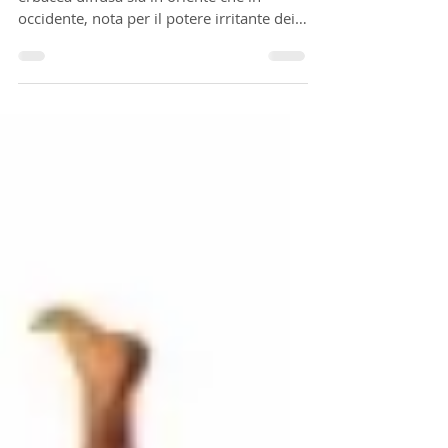
amici a quattro zampe!
L'ortica (Urtica dioica) è una pianta
erbacea diffusa sia in oriente che in
occidente, nota per il potere irritante dei
peli che ne...