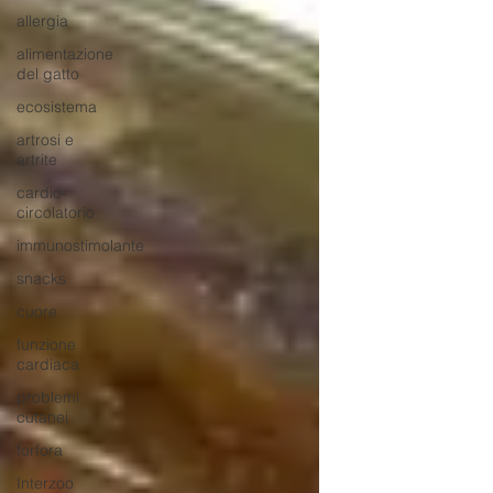
allergia
alimentazione
del gatto
ecosistema
artrosi e
artrite
cardio-
circolatorio
immunostimolante
snacks
cuore
funzione
cardiaca
problemi
cutanei
forfora
Interzoo