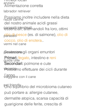
anziani
Alimentazione corretta
labrador retriever
Possiamo inoltre includere nella dieta 
razze canine
del nostro animale acidi grassi 
parassiti intestinali
essenziali, alternandoli fra loro, ottimi 
olio di pesce
 (es. di salmone), 
olio di 
parassiti
cocco,
olio di enotera
..
vermi nel cane
Sostenere gli organi emuntori
prevenzione
Primari:
fegato
, intestino e 
reni
guida utile
Secondari:
 polmone e cute
vacanza
Possiamo effettuare dei cicli durante 
l’anno
viaggiare con il cane
pet friendly
Uno squilibrio del microbioma cutaneo 
può portare a: allergie cutanee, 
dermatite atopica, scarsa capacità di 
guarigione delle ferite, crescita di 