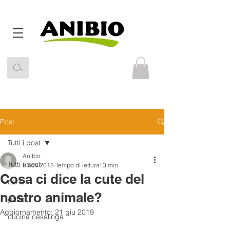
Post
Tutti i post
Anibio
Tutti i post
9 nov 2018
Tempo di lettura: 3 min
Cosa ci dice la cute del
cane
nostro animale?
gatto
Aggiornamento:
21 giu 2019
cucina casalinga