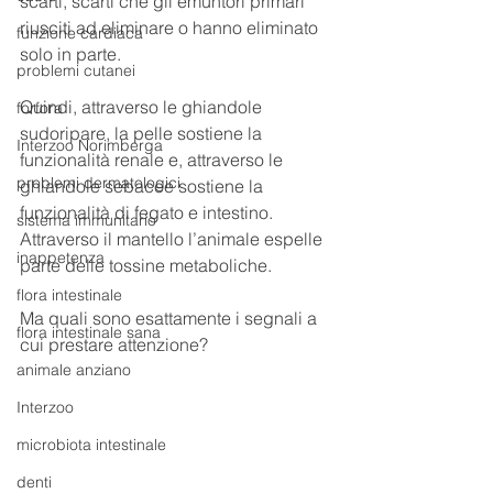
scarti, scarti che gli emuntori primari 
riusciti ad eliminare o hanno eliminato 
funzione cardiaca
solo in parte.
problemi cutanei
Quindi, attraverso le ghiandole 
forfora
sudoripare, la pelle sostiene la 
Interzoo Norimberga
funzionalità renale e, attraverso le 
problemi dermatologici
ghiandole sebacee sostiene la 
funzionalità di fegato e intestino.
sistema immunitario
Attraverso il mantello l’animale espelle 
inappetenza
parte delle tossine metaboliche.
flora intestinale
Ma quali sono esattamente i segnali a 
flora intestinale sana
cui prestare attenzione?
animale anziano
Interzoo
microbiota intestinale
denti