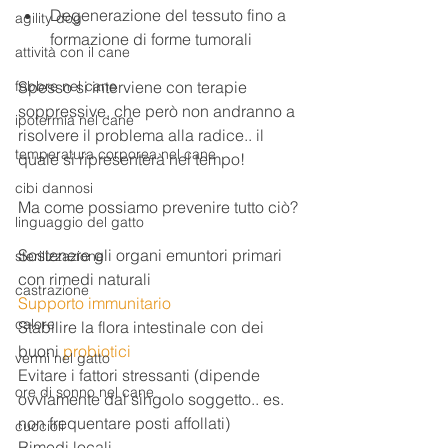
Degenerazione del tessuto fino a 
agility dog
formazione di forme tumorali 
attività con il cane
Spesso si interviene con terapie 
febbre nel cane
soppressive, che però non andranno a 
ipotermia nel cane
risolvere il problema alla radice.. il 
temperatura corporea nel cane
quale si ripresenterà nel tempo!
cibi dannosi
Ma come possiamo prevenire tutto ciò?
linguaggio del gatto
Sostenere gli organi emuntori primari 
sterilizzazione
con rimedi naturali
castrazione
Supporto immunitario
calore
Stabilire la flora intestinale con dei 
buoni 
probiotici
vermi nel gatto
Evitare i fattori stressanti (dipende 
ore di sonno nel cane
ovviamente dal singolo soggetto.. es. 
non frequentare posti affollati)
cuccioli
Rimedi locali