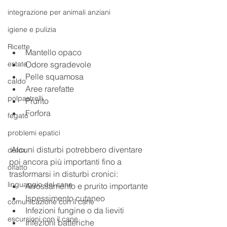
integrazione per animali anziani
igiene e pulizia
Ricette
Mantello opaco  
Odore sgradevole  
estate
Pelle squamosa  
caldo
Aree rarefatte  
polpastrelli
Prurito  
Forfora 
fegato
problemi epatici
 Alcuni disturbi potrebbero diventare 
detox
poi ancora più importanti fino a 
olfatto
trasformarsi in disturbi cronici:
linguaggio del cane
Arrossamento e prurito importante  
Ispessimento cutaneo  
comunicazione con il cane
Infezioni fungine o da lieviti  
escursioni con il cane
Infezioni batteriche  