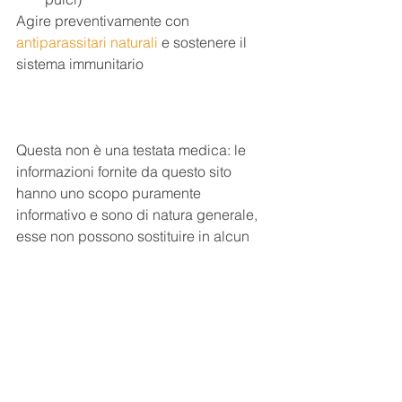
Agire preventivamente con 
antiparassitari naturali
 e sostenere il 
sistema immunitario
Questa non è una testata medica: le 
informazioni fornite da questo sito 
hanno uno scopo puramente 
informativo e sono di natura generale, 
esse non possono sostituire in alcun 
modo le prescrizioni di un medico o di 
altri operatori sanitari abilitati a norma  
di legge.
 É vietata la riproduzione e la 
pubblicazione dei contenuti e 
immagini non autorizzata 