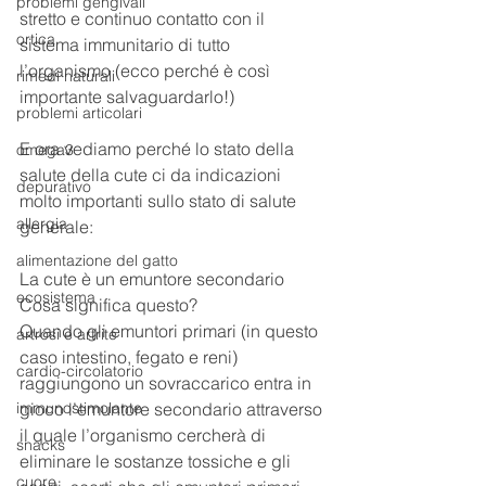
problemi gengivali
stretto e continuo contatto con il 
ortica
sistema immunitario di tutto 
l’organismo (ecco perché è così 
rimedi naturali
importante salvaguardarlo!)
problemi articolari
E ora vediamo perché lo stato della 
omega3
salute della cute ci da indicazioni 
depurativo
molto importanti sullo stato di salute 
allergia
generale:
alimentazione del gatto
La cute è un emuntore secondario
ecosistema
Cosa significa questo? 
Quando gli emuntori primari (in questo 
artrosi e artrite
caso intestino, fegato e reni) 
cardio-circolatorio
raggiungono un sovraccarico entra in 
immunostimolante
gioco l’emuntore secondario attraverso 
il quale l’organismo cercherà di 
snacks
eliminare le sostanze tossiche e gli 
cuore