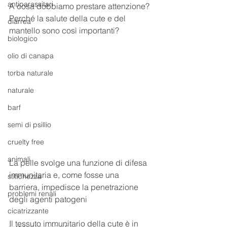
antiparassitari
A cosa dobbiamo prestare attenzione?
Perché la salute della cute e del 
diarrea
mantello sono così importanti?
biologico
olio di canapa
torba naturale
naturale
barf
semi di psillio
cruelty free
animali
La pelle svolge una funzione di difesa 
immunitaria e, come fosse una 
stitichezza
barriera, impedisce la penetrazione 
problemi renali
degli agenti patogeni
cicatrizzante
Il tessuto immunitario della cute è in 