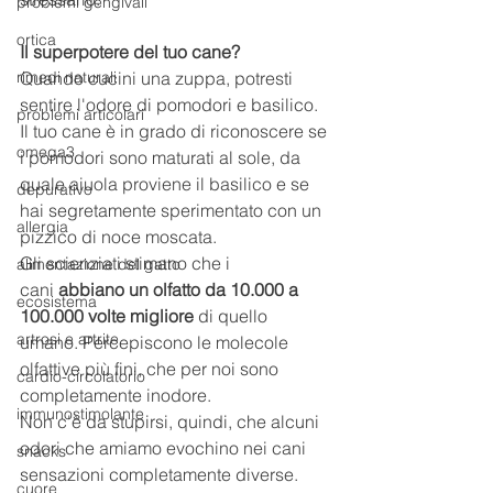
problemi gengivali
ortica
Il superpotere del tuo cane?
rimedi naturali
Quando cucini una zuppa, potresti 
sentire l'odore di pomodori e basilico.
problemi articolari
Il tuo cane è in grado di riconoscere se 
omega3
i pomodori sono maturati al sole, da 
quale aiuola proviene il basilico e se 
depurativo
hai segretamente sperimentato con un 
allergia
pizzico di noce moscata.
Gli scienziati stimano che i 
alimentazione del gatto
cani 
abbiano un olfatto da 10.000 a 
ecosistema
100.000 volte migliore
 di quello 
artrosi e artrite
umano. Percepiscono le molecole 
olfattive più fini, che per noi sono 
cardio-circolatorio
completamente inodore.
immunostimolante
Non c'è da stupirsi, quindi, che alcuni 
odori che amiamo evochino nei cani 
snacks
sensazioni completamente diverse.
cuore