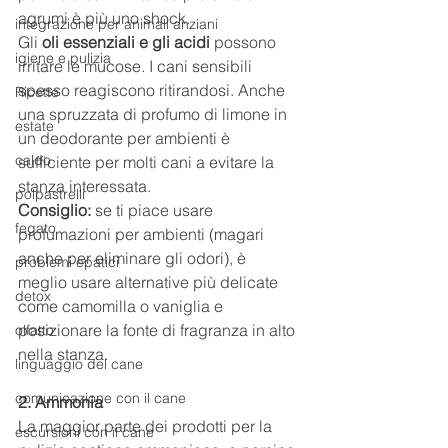
agrumi è più uno shock.
integrazione per animali anziani
Gli 
oli essenziali e gli acidi
 possono 
igiene e pulizia
irritare le mucose. I cani sensibili 
spesso reagiscono ritirandosi. Anche 
Ricette
una spruzzata di profumo di limone in 
estate
un deodorante per ambienti è 
caldo
sufficiente per molti cani a evitare la 
stanza interessata.
polpastrelli
Consiglio:
 se ti piace usare 
fegato
profumazioni per ambienti (magari 
anche per eliminare gli odori), è 
problemi epatici
meglio usare alternative più delicate 
detox
come camomilla o vaniglia e 
posizionare la fonte di fragranza in alto 
olfatto
nella stanza.
linguaggio del cane
comunicazione con il cane
2. Ammonia
La maggior parte dei prodotti per la 
escursioni con il cane