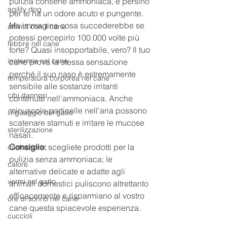
pulizia contiene ammoniaca, e persino 
agility dog
per te ha un odore acuto e pungente. 
Ma immagina cosa succederebbe se 
attività con il cane
potessi percepirlo 100.000 volte più 
febbre nel cane
forte? Quasi insopportabile, vero? Il tuo 
ipotermia nel cane
cane prova la stessa sensazione 
perché il suo naso è estremamente 
temperatura corporea nel cane
sensibile alle sostanze irritanti 
cibi dannosi
contenute nell'ammoniaca. Anche 
minuscole particelle nell'aria possono 
linguaggio del gatto
scatenare starnuti e irritare le mucose 
sterilizzazione
nasali.
Consiglio:
 scegliete prodotti per la 
castrazione
pulizia senza ammoniaca; le 
calore
alternative delicate e adatte agli 
vermi nel gatto
animali domestici puliscono altrettanto 
efficacemente e risparmiano al vostro 
ore di sonno nel cane
cane questa spiacevole esperienza.
cuccioli