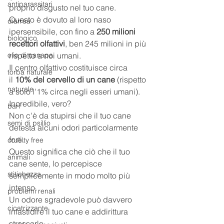
antiparassitari
proprio disgusto nel tuo cane.
Questo è dovuto al loro naso 
diarrea
ipersensibile, con fino a 
250 milioni 
biologico
recettori olfattivi
, ben 245 milioni in più 
olio di canapa
rispetto a noi umani.
Il centro olfattivo costituisce circa 
torba naturale
il 
10% del cervello di un cane
 (rispetto 
naturale
a solo l'1% circa negli esseri umani).
Incredibile, vero? 
barf
Non c'è da stupirsi che il tuo cane 
semi di psillio
detesta alcuni odori particolarmente 
forti.
cruelty free
Questo significa che ciò che il tuo 
animali
cane sente, lo percepisce 
stitichezza
semplicemente in modo molto più 
intenso.
problemi renali
Un odore sgradevole può davvero 
cicatrizzante
infastidire il tuo cane e addirittura 
stressarlo.