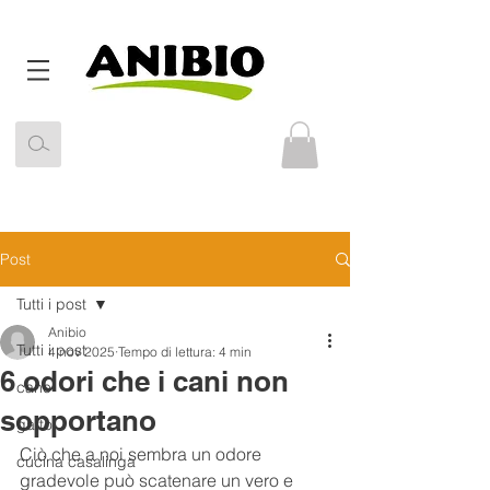
Post
Tutti i post
Anibio
Tutti i post
4 nov 2025
Tempo di lettura: 4 min
6 odori che i cani non
cane
sopportano
gatto
Ciò che a noi sembra un odore 
cucina casalinga
gradevole può scatenare un vero e 