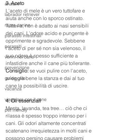
3. Aceto
anziani
L'aceto di mele è un vero tuttofare e 
labrador retriever
aiuta anche con lo sporco ostinato. 
razze canine
Tuttavia, non è adatto ai nasi sensibili 
dei cani. L'odore acido e pungente è 
parassiti intestinali
opprimente e sgradevole. Sebbene 
parassiti
l'aceto di per sé non sia velenoso, il 
suo odore è spesso sufficiente a 
vermi nel cane
infastidire anche il cane più tollerante.
prevenzione
Consiglio:
 se vuoi pulire con l'aceto, 
arieggia bene la stanza e dai al tuo 
guida utile
cane la possibilità di uscire.
vacanza
viaggiare con il cane
4. Oli essenziali
Menta, lavanda, tea tree… ciò che ci 
pet friendly
rilassa è spesso troppo intenso per i 
cani. Gli odori altamente concentrati 
scatenano irrequietezza in molti cani e 
possono persino causare problemi 