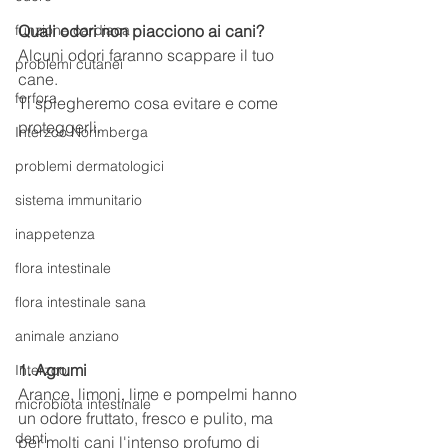
funzione cardiaca
Quali odori non piacciono ai cani?
Alcuni odori faranno scappare il tuo 
problemi cutanei
cane.
forfora
Ti spiegheremo cosa evitare e come 
proteggerli.
Interzoo Norimberga
problemi dermatologici
sistema immunitario
inappetenza
flora intestinale
flora intestinale sana
animale anziano
1. Agrumi
Interzoo
Arance, limoni, lime e pompelmi hanno 
microbiota intestinale
un odore fruttato, fresco e pulito, ma 
denti
per molti cani l'intenso profumo di 