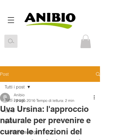
Post
Tutti i post
Anibio
Tutti i post
29 ago 2016
Tempo di lettura: 2 min
Uva Ursina: l'approccio
cane
naturale per prevenire e
gatto
curare le infezioni del
cucina casalinga