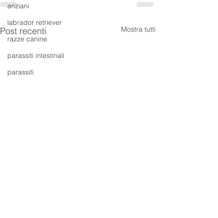
anziani
labrador retriever
Mostra tutti
Post recenti
razze canine
parassiti intestinali
parassiti
vermi nel cane
prevenzione
guida utile
vacanza
viaggiare con il cane
pet friendly