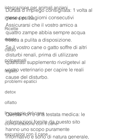
integrazione per animali anziani
Durata d’impiego consigliata: 1 volta al 
mese per 10 giorni consecutivi
igiene e pulizia
Assicurarsi che il vostro amico a 
Ricette
quattro zampe abbia sempre acqua 
estate
fresca a pulita a disposizione.
Se il vostro cane o gatto soffre di altri 
caldo
disturbi renali, prima di utilizzare 
polpastrelli
qualsiasi supplemento rivolgetevi al 
vostro veterinario per capire le reali 
fegato
cause del disturbo.
problemi epatici
detox
olfatto
linguaggio del cane
Questa non è una testata medica: le 
informazioni fornite da questo sito 
comunicazione con il cane
hanno uno scopo puramente 
escursioni con il cane
informativo e sono di natura generale, 