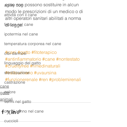
esse non possono sostituire in alcun 
agility dog
modo le prescrizioni di un medico o di 
attività con il cane
altri operatori sanitari abilitati a norma 
febbre nel cane
di legge. 
ipotermia nel cane
temperatura corporea nel cane
#cani
#gatto
#fitoterapico
cibi dannosi
#antinfiammatorio
#cane
#nontestato
linguaggio del gatto
#crueltyfree
#rimedinaturali
#trattourinario
#uvaursina
sterilizzazione
#funzionerenale
#ren
#problemirenali
castrazione
cane
calore
gatto
animali
vermi nel gatto
ore di sonno nel cane
cuccioli