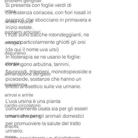
problemi gengivali
Si presenta con foglie verdi di 
ortica
consistenza coriacea, con fiori rosati in 
grappoli che sbocciano in primavera e 
rimedi naturali
inizio estate.
problemi articolari
I frutti sono bacche rotondeggianti, ne 
vanno particolarmente ghiotti gli orsi 
omega3
(da qui il nome uva ursi)
depurativo
In fitoterapia se ne usano le foglie: 
allergia
contengono arbutina, tannini, 
flavonoidi, triterpeni, monotropeoside e 
alimentazione del gatto
piceoside, sostanze che hanno un 
ecosistema
effetto antisettico sulle vie urinarie.
artrosi e artrite
L’uva ursina è una pianta 
cardio-circolatorio
comunemente usata sia per gli esseri 
umani che per gli animali domestici 
immunostimolante
per promuovere la salute del tratto 
snacks
urinario.
cuore
Viene considerata un disinfettante 