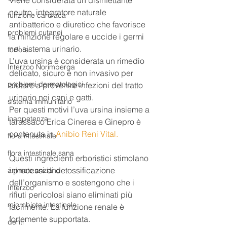
neutro, integratore naturale 
funzione cardiaca
antibatterico e diuretico che favorisce 
problemi cutanei
la minzione regolare e uccide i germi 
nel sistema urinario.
forfora
L’uva ursina è considerata un rimedio 
Interzoo Norimberga
delicato, sicuro e non invasivo per 
problemi dermatologici
aiutare a prevenire infezioni del tratto 
urinario nei cani e gatti.
sistema immunitario
Per questi motivi l’uva ursina insieme a 
inappetenza
tarassaco Erica Cinerea e Ginepro è 
contenuta in 
Anibio Reni Vital.
flora intestinale
flora intestinale sana
Questi ingredienti erboristici stimolano 
i processi di detossificazione 
animale anziano
dell’organismo e sostengono che i 
Interzoo
rifiuti pericolosi siano eliminati più 
microbiota intestinale
facilmente. La funzione renale è 
fortemente supportata.
denti