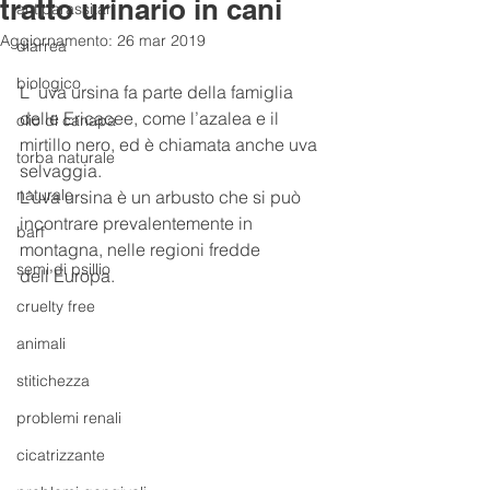
tratto urinario in cani
antiparassitari
Aggiornamento:
26 mar 2019
diarrea
biologico
L' uva ursina fa parte della famiglia 
delle Ericacee, come l’azalea e il 
olio di canapa
mirtillo nero, ed è chiamata anche uva 
torba naturale
selvaggia.
naturale
L’uva ursina è un arbusto che si può 
incontrare prevalentemente in 
barf
montagna, nelle regioni fredde 
semi di psillio
dell’Europa.
cruelty free
animali
stitichezza
problemi renali
cicatrizzante