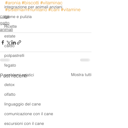
#aronia
#biscotti
#vitaminac
integrazione per animali anziani
#sistemaimmunitario
#cani
#vitamine
cane
igiene e pulizia
gatto
Ricette
animali
estate
caldo
polpastrelli
fegato
Mostra tutti
problemi epatici
Post recenti
detox
olfatto
linguaggio del cane
comunicazione con il cane
escursioni con il cane