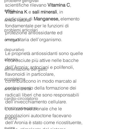
problemi gengivali
scientifiche rilevano 
Vitamina C
, 
ortica
Vitamina K
 e 
sali minerali
, in 
particolare di 
Manganese,
 elemento 
rimedi naturali
fondamentale per le funzioni di 
problemi articolari
protezione antiossidante ed 
immunitaria dell’organismo.
omega3
depurativo
Le proprietà antiossidanti sono quelle 
allergia
riconosciute più attive nelle bacche 
dell’Aronia: antociani e polifenoli, 
alimentazione del gatto
flavonoidi in particolare, 
ecosistema
contribuiscono in modo marcato al 
contenimento della formazione dei 
artrosi e artrite
radicali liberi che sono responsabili 
cardio-circolatorio
dell’invecchiamento cellulare.
immunostimolante
L’utilizzo tradizionale che le 
popolazioni autoctone facevano 
snacks
dell’Aronia è stato come ricostituente, 
cuore