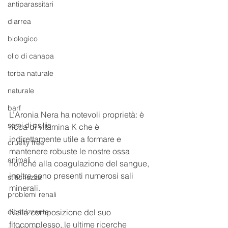
antiparassitari
diarrea
biologico
olio di canapa
torba naturale
naturale
barf
L’Aronia Nera ha notevoli proprietà: è 
semi di psillio
ricca di vitamina K che è 
indirettamente utile a formare e 
cruelty free
mantenere robuste le nostre ossa 
animali
nonché alla coagulazione del sangue, 
inoltre sono presenti numerosi sali 
stitichezza
minerali. 
problemi renali
cicatrizzante
Nella composizione del suo 
fitocomplesso, le ultime ricerche 