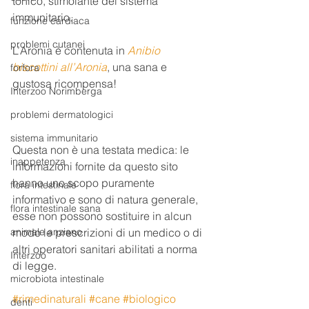
tonico, stimolante del sistema 
immunitario.
funzione cardiaca
problemi cutanei
L’Aronia è contenuta in 
Anibio 
biscottini all’Aronia
, una sana e 
forfora
gustosa ricompensa!
Interzoo Norimberga
problemi dermatologici
sistema immunitario
Questa non è una testata medica: le 
inappetenza
informazioni fornite da questo sito 
hanno uno scopo puramente 
flora intestinale
informativo e sono di natura generale, 
flora intestinale sana
esse non possono sostituire in alcun 
animale anziano
modo le prescrizioni di un medico o di 
altri operatori sanitari abilitati a norma 
Interzoo
di legge.
microbiota intestinale
#rimedinaturali
#cane
#biologico
denti