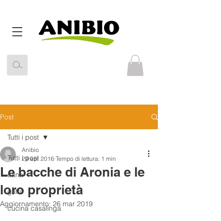
Post
Tutti i post
Anibio
Tutti i post
29 apr 2016
Tempo di lettura: 1 min
Le bacche di Aronia e le
cane
loro proprietà
gatto
Aggiornamento:
26 mar 2019
cucina casalinga