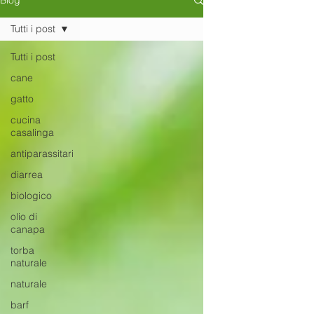
Blog
Tutti i post
Tutti i post
cane
gatto
cucina
casalinga
antiparassitari
diarrea
biologico
olio di
canapa
torba
naturale
naturale
barf