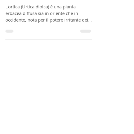
benefiche, anche per i nostri
amici a quattro zampe!
L'ortica (Urtica dioica) è una pianta
erbacea diffusa sia in oriente che in
occidente, nota per il potere irritante dei
peli che ne...