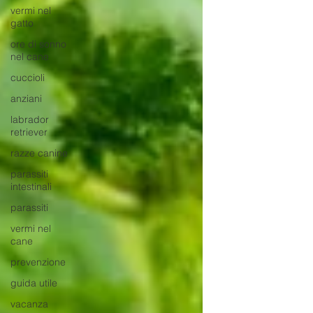
vermi nel
gatto
ore di sonno
nel cane
cuccioli
anziani
labrador
retriever
razze canine
parassiti
intestinali
parassiti
vermi nel
cane
prevenzione
guida utile
vacanza