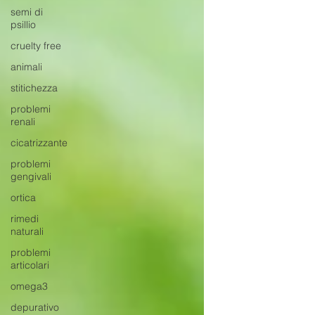
semi di
psillio
cruelty free
animali
stitichezza
problemi
renali
cicatrizzante
problemi
gengivali
ortica
rimedi
naturali
problemi
articolari
omega3
depurativo