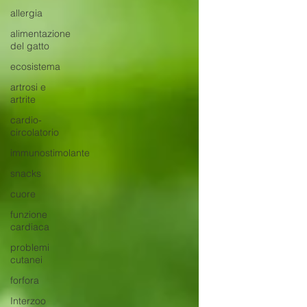
allergia
alimentazione
del gatto
ecosistema
artrosi e
artrite
cardio-
circolatorio
immunostimolante
snacks
cuore
funzione
cardiaca
problemi
cutanei
forfora
Interzoo