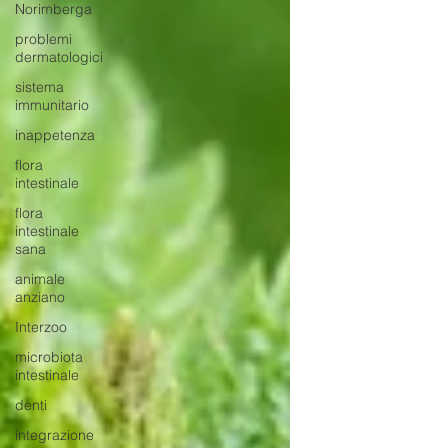
Norimberga
problemi
dermatologici
sistema
immunitario
inappetenza
flora
intestinale
flora
intestinale
sana
animale
anziano
Interzoo
microbiota
intestinale
denti
integrazione