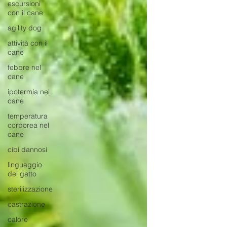
escursioni
con il cane
agility dog
attività con il
cane
febbre nel
cane
ipotermia nel
cane
temperatura
corporea nel
cane
cibi dannosi
linguaggio
del gatto
sterilizzazione
castrazione
calore