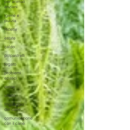
per animali
anziani
igiene e
pulizia
Ricette
estate
caldo
polpastrelli
fegato
problemi
epatici
detox
olfatto
linguaggio
del cane
comunicazione
con il cane