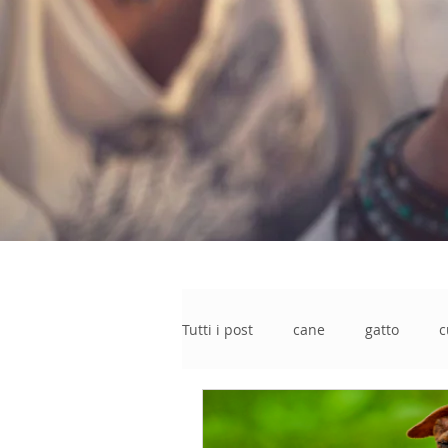
Tutti i post
cane
gatto
c
torba naturale
naturale