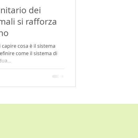
nitario dei
blemi articolari
mali si rafforza
rno
artrite
 capire cosa è il sistema
finire come il sistema di
dua...