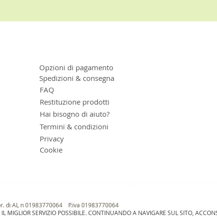
Opzioni di pagamento
Spedizioni & consegna
FAQ
Restituzione prodotti
Hai bisogno di aiuto?
Termini & condizioni
Privacy
Cookie
ta la pubblicazione delle informazioni e delle immagini se non autorizzata dall aut
pr. di AL n 01983770064​ P.iva 01983770064
E IL MIGLIOR SERVIZIO POSSIBILE. CONTINUANDO A NAVIGARE SUL SITO, ACCONS