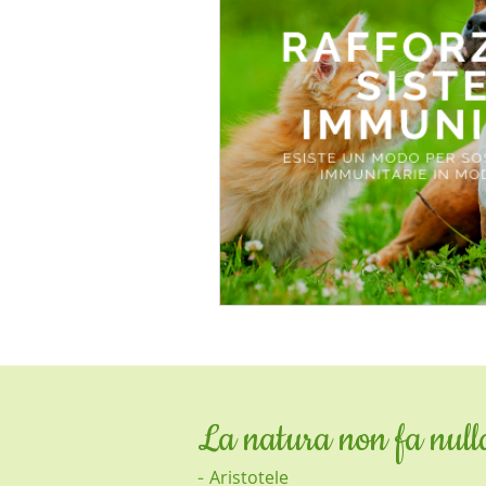
problemi renali
cicatrizzant
omega3
depurativo
all
cardio-circolatorio
immunost
La natura non fa nulla
-
Aristotele