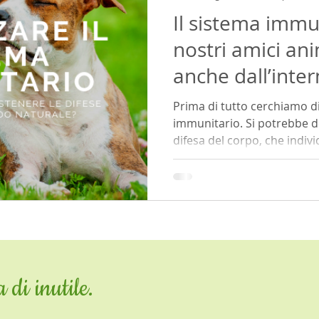
Il sistema immu
e
problemi gengivali
ortica
rimedi naturali
pro
nostri amici ani
anche dall’inte
ergia
alimentazione del gatto
ecosistema
artrosi e 
Prima di tutto cerchiamo di
immunitario. Si potrebbe de
difesa del corpo, che indivi
imolante
snacks
cuore
 di inutile.