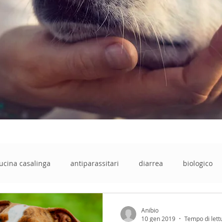
ucina casalinga
antiparassitari
diarrea
biologico
barf
semi di psillio
cruelty free
animali
stit
Anibio
10 gen 2019
Tempo di lett