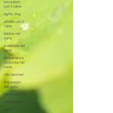
escursioni
con il cane
agility dog
attività con il
cane
febbre nel
cane
ipotermia nel
cane
temperatura
corporea nel
cane
cibi dannosi
linguaggio
del gatto
sterilizzazione
castrazione
calore