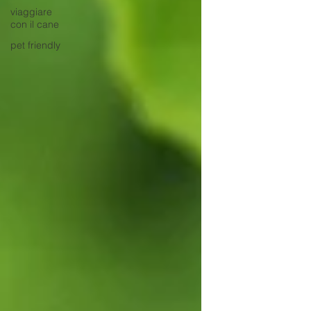
viaggiare
con il cane
pet friendly