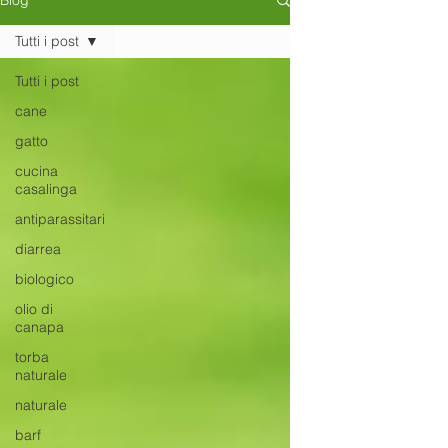
Blog
Tutti i post
Tutti i post
cane
gatto
cucina
casalinga
antiparassitari
diarrea
biologico
olio di
canapa
torba
naturale
naturale
barf