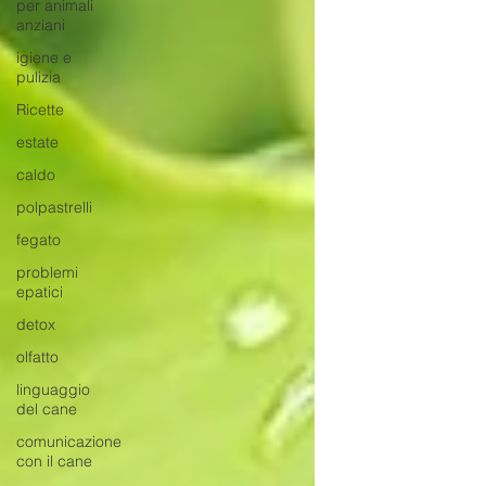
per animali
anziani
igiene e
pulizia
Ricette
estate
caldo
polpastrelli
fegato
problemi
epatici
detox
olfatto
linguaggio
del cane
comunicazione
con il cane