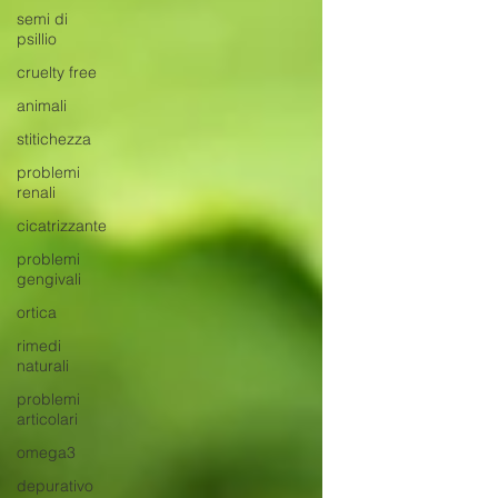
semi di
psillio
cruelty free
animali
stitichezza
problemi
renali
cicatrizzante
problemi
gengivali
ortica
rimedi
naturali
problemi
articolari
omega3
depurativo