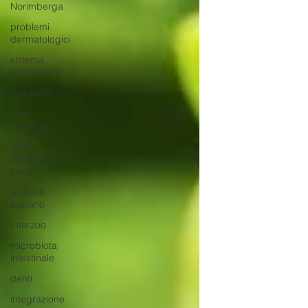
Norimberga
problemi
dermatologici
sistema
immunitario
inappetenza
flora
intestinale
flora
intestinale
sana
animale
anziano
Interzoo
microbiota
intestinale
denti
integrazione