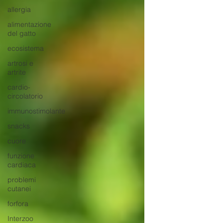
allergia
alimentazione
del gatto
ecosistema
artrosi e
artrite
cardio-
circolatorio
immunostimolante
snacks
cuore
funzione
cardiaca
problemi
cutanei
forfora
Interzoo