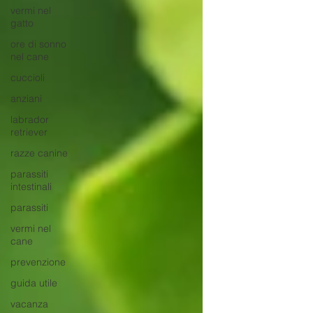
vermi nel
gatto
ore di sonno
nel cane
cuccioli
anziani
labrador
retriever
razze canine
parassiti
intestinali
parassiti
vermi nel
cane
prevenzione
guida utile
vacanza