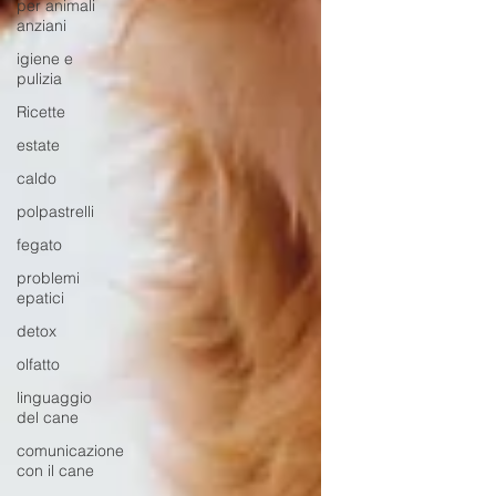
per animali
anziani
igiene e
pulizia
Ricette
estate
caldo
polpastrelli
fegato
problemi
epatici
detox
olfatto
linguaggio
del cane
comunicazione
con il cane