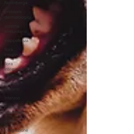
Norimberga
problemi
dermatologici
sistema
immunitario
inappetenza
flora
intestinale
flora
intestinale
sana
animale
anziano
Interzoo
microbiota
intestinale
denti
integrazione