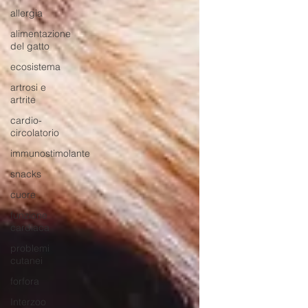
allergia
alimentazione
del gatto
ecosistema
artrosi e
artrite
cardio-
circolatorio
immunostimolante
snacks
cuore
funzione
cardiaca
problemi
cutanei
forfora
Interzoo