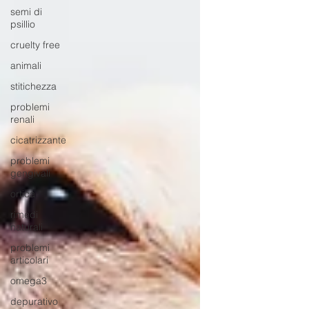
semi di
psillio
cruelty free
animali
stitichezza
problemi
renali
cicatrizzante
problemi
gengivali
ortica
rimedi
naturali
problemi
articolari
omega3
depurativo