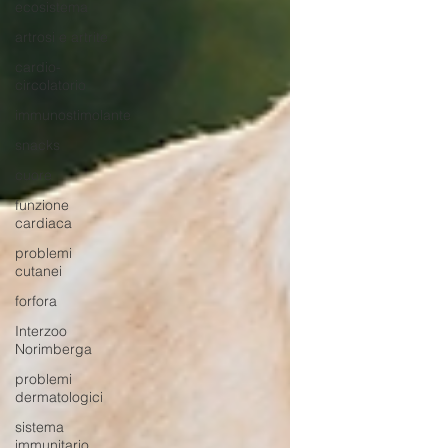
ecosistema
artrosi e artrite
cardio-
circolatorio
immunostimolante
snacks
cuore
funzione
cardiaca
problemi
cutanei
forfora
Interzoo
Norimberga
problemi
dermatologici
sistema
immunitario