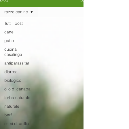
Blog
razze canine
Tutti i post
cane
gatto
cucina
casalinga
antiparassitari
diarrea
biologico
olio di canapa
torba naturale
naturale
barf
semi di psillio