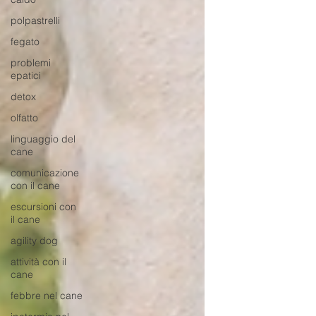
polpastrelli
fegato
problemi
epatici
detox
olfatto
linguaggio del
cane
comunicazione
con il cane
escursioni con
il cane
agility dog
attività con il
cane
febbre nel cane