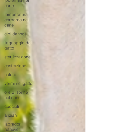
ipotermia nel
cane
temperatura
corporea nel
cane
cibi dannosi
linguaggio del
gatto
sterilizzazione
castrazione
calore
vermi nel gatto
ore di sonno
nel cane
cuccioli
anziani
labrador
retriever