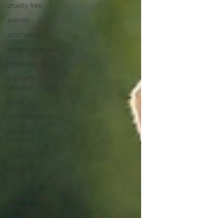
cruelty free
animali
stitichezza
problemi renali
cicatrizzante
problemi
gengivali
ortica
rimedi naturali
problemi
articolari
omega3
depurativo
allergia
alimentazione
del gatto