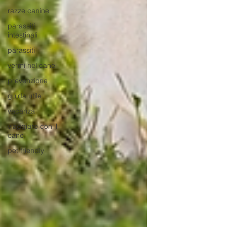
razze canine
parassiti
intestinali
parassiti
vermi nel cane
prevenzione
guida utile
vacanza
viaggiare con il
cane
pet friendly