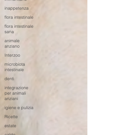
inappetenza
flora intestinale
flora intestinale
sana
animale
anziano
Interzoo
microbiota
intestinale
denti
integrazione
per animali
anziani
igiene e pulizia
Ricette
estate
caldo