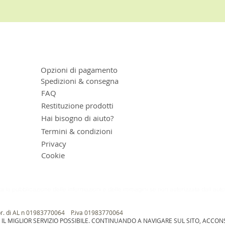
Opzioni di pagamento
Spedizioni & consegna
FAQ
Restituzione prodotti
Hai bisogno di aiuto?
Termini & condizioni
Privacy
Cookie
ta la pubblicazione delle informazioni e delle immagini se non autorizzata dall aut
pr. di AL n 01983770064​ P.iva 01983770064
E IL MIGLIOR SERVIZIO POSSIBILE. CONTINUANDO A NAVIGARE SUL SITO, ACCONS