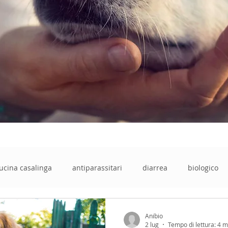
ucina casalinga
antiparassitari
diarrea
biologico
barf
semi di psillio
cruelty free
animali
stit
Anibio
2 lug
Tempo di lettura: 4 m