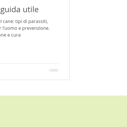
guida utile
blemi articolari
cane: tipi di parassiti,
er l’uomo e prevenzione.
artrite
one e cura