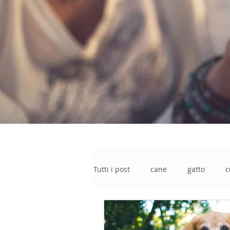
Tutti i post
cane
gatto
c
torba naturale
naturale