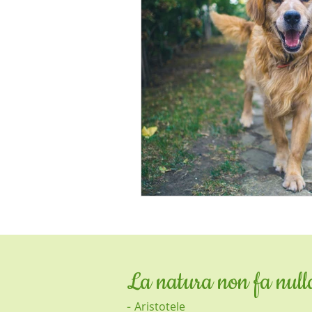
problemi renali
cicatrizzant
omega3
depurativo
all
cardio-circolatorio
immunost
La natura non fa nulla
-
Aristotele