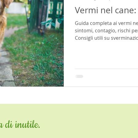
Vermi nel cane: 
e
problemi gengivali
ortica
rimedi naturali
pro
Guida completa ai vermi nel 
sintomi, contagio, rischi p
ergia
alimentazione del gatto
ecosistema
artrosi e 
Consigli utili su sverminazi
imolante
snacks
cuore
 di inutile.