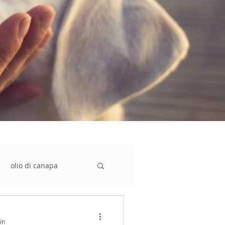
olio di canapa
ichezza
in