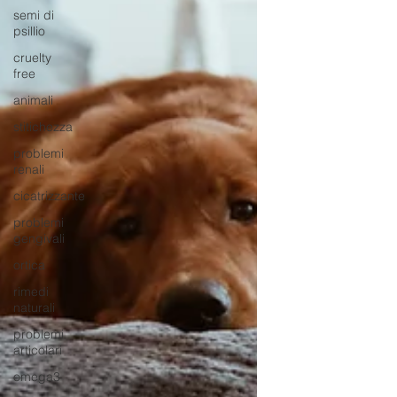
semi di
psillio
cruelty
free
animali
stitichezza
problemi
renali
cicatrizzante
problemi
gengivali
ortica
rimedi
naturali
problemi
articolari
omega3