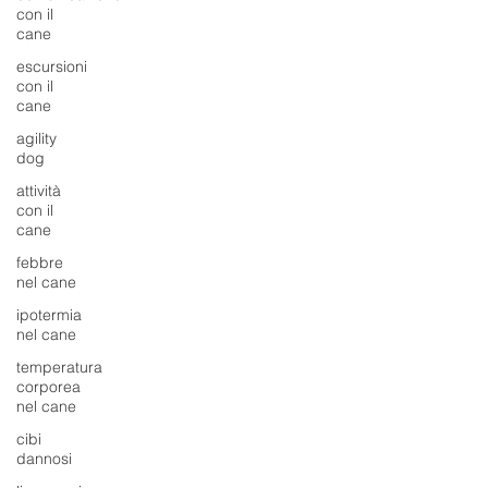
con il
cane
escursioni
con il
cane
agility
dog
attività
con il
cane
febbre
nel cane
ipotermia
nel cane
temperatura
corporea
nel cane
cibi
dannosi