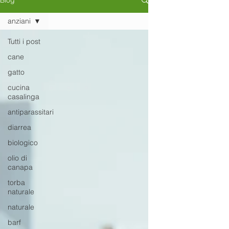
Blog
anziani
Tutti i post
cane
gatto
cucina
casalinga
antiparassitari
diarrea
biologico
olio di
canapa
torba
naturale
naturale
barf