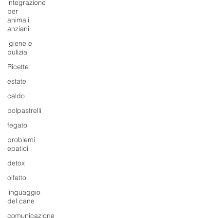
una guida completa con consigli pratici
integrazione
per
per migliorare il riposo e il benessere del
animali
tuo amico a quattro zampe.
anziani
igiene e
pulizia
Ricette
estate
caldo
polpastrelli
fegato
problemi
epatici
detox
olfatto
linguaggio
del cane
comunicazione