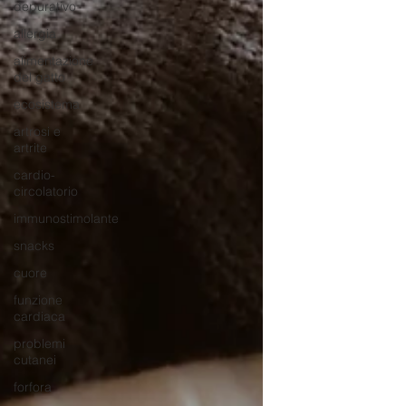
depurativo
allergia
alimentazione
del gatto
ecosistema
artrosi e
artrite
cardio-
circolatorio
immunostimolante
snacks
cuore
funzione
cardiaca
problemi
cutanei
forfora