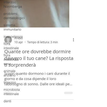
Interzoo
Norimberga
problemi
dermatologici
sistema
immunitario
inappetenza
flora
Anibio
intestinale
10 apr
Tempo di lettura: 3 min
flora
Quante ore dovrebbe dormire
intestinale
sana
davvero il tuo cane? La risposta
animale
ti sorprenderà
anziano
Scopri quanto dormono i cani durante il
Interzoo
giorno e da cosa dipende il loro
microbiota
fabbisogno di sonno. Dalle ore ideali per
intestinale
cuccioli, adulti e anziani, ai segnali da non
denti
sottovalutare se il tuo cane dorme troppo: