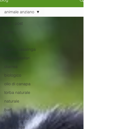
Blog
animale anziano
Tutti i post
cane
gatto
cucina casalinga
antiparassitari
diarrea
biologico
olio di canapa
torba naturale
naturale
barf
semi di psillio
cruelty free