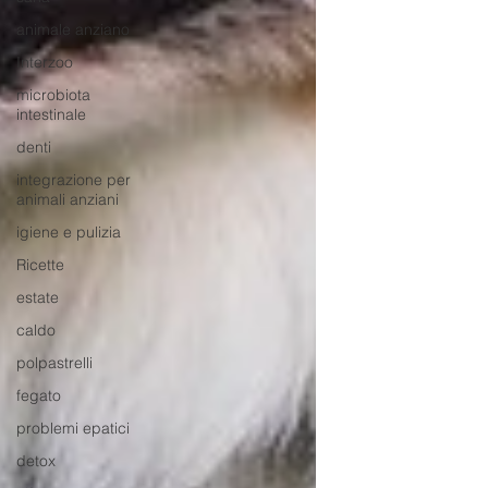
animale anziano
Interzoo
microbiota
intestinale
denti
integrazione per
animali anziani
igiene e pulizia
Ricette
estate
caldo
polpastrelli
fegato
problemi epatici
detox