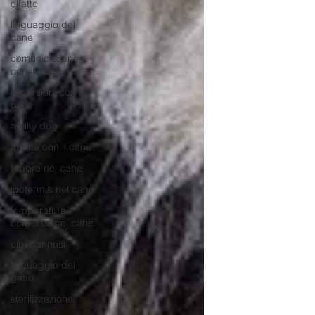
olfatto
linguaggio del
cane
comunicazione
con il cane
escursioni con il
cane
agility dog
attività con il cane
febbre nel cane
ipotermia nel cane
temperatura
corporea nel cane
cibi dannosi
linguaggio del
gatto
sterilizzazione