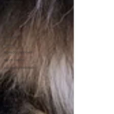
castrazione
calore
vermi nel gatto
ore di sonno nel
cane
cuccioli
anziani
labrador retriever
razze canine
parassiti intestinali
parassiti
vermi nel cane
prevenzione
guida utile
vacanza
viaggiare con il