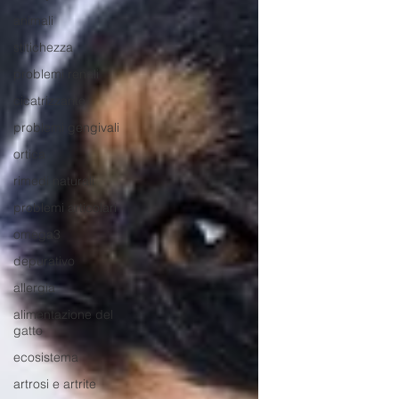
animali
stitichezza
problemi renali
cicatrizzante
problemi gengivali
ortica
rimedi naturali
problemi articolari
omega3
depurativo
allergia
alimentazione del
gatto
ecosistema
artrosi e artrite