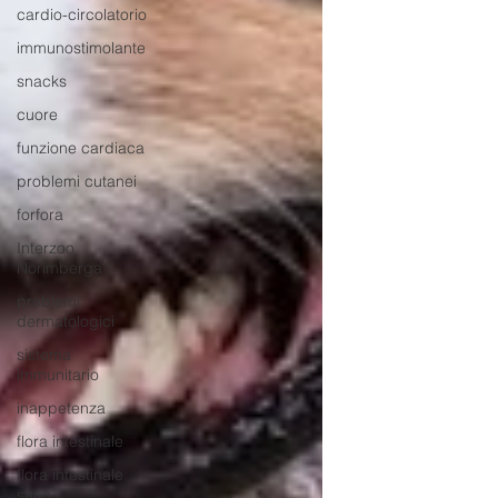
cardio-circolatorio
immunostimolante
snacks
cuore
funzione cardiaca
problemi cutanei
forfora
Interzoo
Norimberga
problemi
dermatologici
sistema
immunitario
inappetenza
flora intestinale
flora intestinale
sana