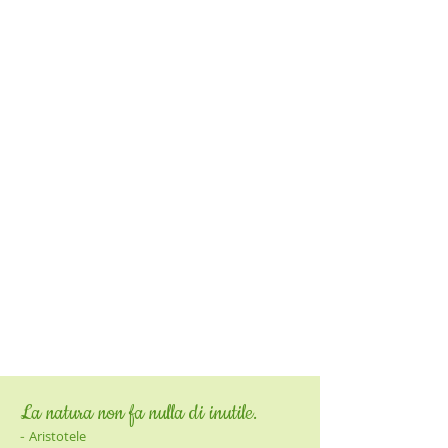
vengono eliminati ostacolando
una diffusione di batteri e germi.
Rinfresca, lenisce, pulisce e nutre
la pelle dell'animale.
La natura non fa nulla di inutile.
-
Aristotele