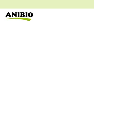
Assistenza clienti
dal Lunedi al Venerdì
dalle 9:00 alle 16:30
Tel.
0143889638
Hai delle domande?
Scrivi a
info@euroservice.pet
Privacy
Opzioni di pagamento
Spedizioni & consegna
FAQ
Restituzione prodotti
Hai bisogno di aiuto?
Termini & condizioni
Cookie
CONTATTI
Euro Service S.A.S
Idirizzo : Via G. di Vittorio 11
15076 Ovada (AL)