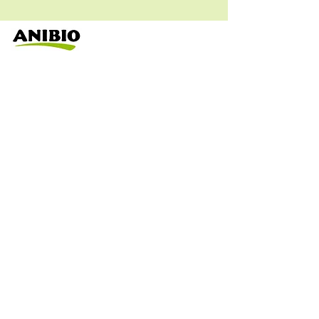
Assistenza clienti
dal Lunedi al Venerdì
dalle 9:00 alle 16:30
Tel.
0143889638
Hai delle domande?
Scrivi a
info@euroservice.pet
Privacy
Opzioni di pagamento
Spedizioni & consegna
FAQ
Restituzione prodotti
Hai bisogno di aiuto?
Termini & condizioni
Cookie
CONTATTI
Euro Service S.A.S
Idirizzo : Via G. di Vittorio 11
15076 Ovada (AL)