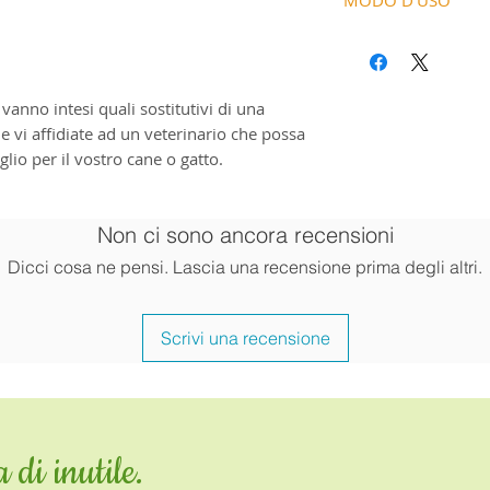
Additivi (per caps
Proteina grezza .....
non ottimali di pell
RRR-alfa-tocoferolo 
Grassi grezzi ........
Istruzioni per l’
Per il benesser
Fibra grezza .........
Fino a 20 kg di peso 
In caso di pru
Ceneri grezze ........
giorno
di pelo
anno intesi quali sostitutivi di una
Oltre 20 kg di peso c
Ricco di acidi 
he vi affidiate ad un veterinario che possa
giorno
lio per il vostro cane o gatto.
Somministrare la c
oppure direttament
In alternativa, fora
Non ci sono ancora recensioni
versarne il conten
Consigli per una 
Dicci cosa ne pensi. Lascia una recensione prima degli altri.
conservare in un 
Scrivi una recensione
 di inutile.