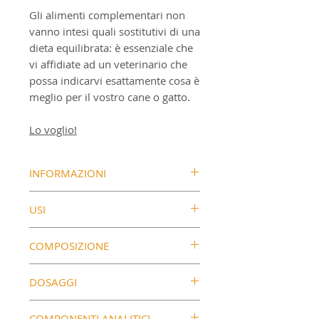
Gli alimenti complementari non
vanno intesi quali sostitutivi di una
dieta equilibrata: è essenziale che
vi affidiate ad un veterinario che
possa indicarvi esattamente cosa è
meglio per il vostro cane o gatto.
Lo voglio!
INFORMAZIONI
Mangime complementare per cani
USI
ANIBIO Bio-olio di cocco
Composto per il 95% da olio di
Uso interno:
cocco biologico puro di alta qualità
COMPOSIZIONE
Si consiglia di prelevare la dose
e per il 5% da olio di semi di
necessaria dal contenitore e
Olio di cocco biologico* (95%)
cumino nero biologico.
DOSAGGI
mescolarla direttamente nel cibo
Olio di semi di cumino nero
Prodotto naturale spremuto a
biologico* (5%)
Istruzioni per l’uso - cani
freddo.
Uso esterno:
* da agricoltura biologica
COMPONENTI ANALITICI