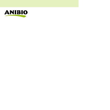
Assistenza clienti
dal Lunedi al Venerdì
dalle 9:00 alle 16:30
Tel.
0143889638
Hai delle domande?
Scrivi a
info@euroservice.pet
Privacy
Opzioni di pagamento
Spedizioni & consegna
FAQ
Restituzione prodotti
Hai bisogno di aiuto?
Termini & condizioni
Cookie
CONTATTI
Euro Service S.A.S
Idirizzo : Via G. di Vittorio 11
15076 Ovada (AL)