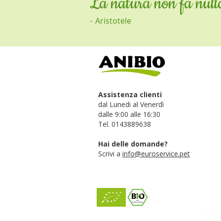
La natura non fa nulla
-
Aristotele
Assistenza clienti
dal Lunedi al Venerdì
dalle 9:00 alle 16:30
Tel. 0143889638
Hai delle domande?
Scrivi a
info@euroservice.pet
è vieta