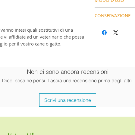
Fibra grezza: 0,3 %
mantenimento della
Grassi grezzi: 97,6
Somministrare dire
di un mantello luci
Ceneri grezze: 0,2 
CONSERVAZIONE
di alimento.
✔
Per il mantenime
Cani di piccola tagl
lucido
Dopo l’apertura con
anno intesi quali sostitutivi di una
Cani fino a 30 kg: 1
✔
Fonte naturale di
utilizzare entro 6 m
he vi affidiate ad un veterinario che possa
Cani oltre 30 kg: 2–
e Omega-6
lio per il vostro cane o gatto.
Si consiglia una so
✔
Adatto come integ
almeno 4 settimane
Facile da utilizzar
Il prodotto può ess
cibo.
più lunghi come int
Adatto a tutti i tip
umidi e secchi).
Non ci sono ancora recensioni
Dicci cosa ne pensi. Lascia una recensione prima degli altri.
Scrivi una recensione