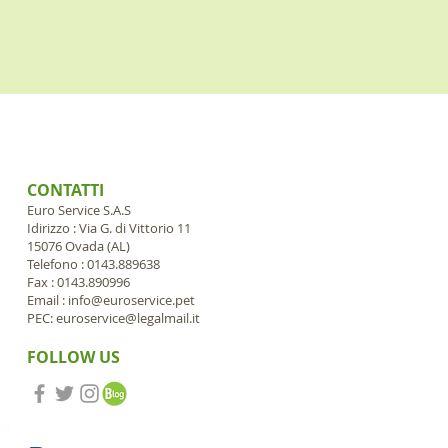
CONTATTI
Euro Service S.A.S
Idirizzo : Via G. di Vittorio 11
15076 Ovada (AL)
Telefono : 0143.889638
Fax : 0143.890996
Email :
info@euroservice.pet
PEC:
euroservice@legalmail.it
FOLLOW US
ore