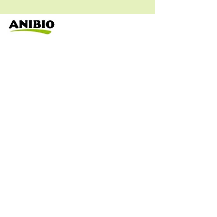
Assistenza clienti
dal Lunedi al Venerdì
dalle 9:00 alle 16:30
Tel.
0143889638
Hai delle domande?
Scrivi a
info@euroservice.pet
Privacy
Opzioni di pagamento
Spedizioni & consegna
FAQ
Restituzione prodotti
Hai bisogno di aiuto?
Termini & condizioni
Cookie
CONTATTI
Euro Service S.A.S
Idirizzo : Via G. di Vittorio 11
15076 Ovada (AL)