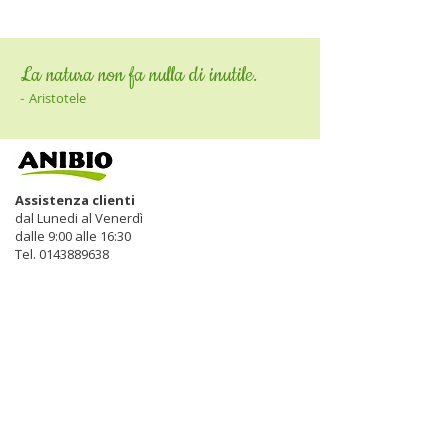
La natura non fa nulla di inutile.
-
Aristotele
Assistenza clienti
dal Lunedi al Venerdì
dalle 9:00 alle 16:30
Tel.
0143889638
Hai delle domande?
Scrivi a
info@euroservice.pet
Privacy
Opzioni di pagamento
Spedizioni & consegna
FAQ
Restituzione prodotti
Hai bisogno di aiuto?